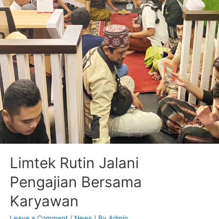
Limtek Rutin Jalani
Pengajian Bersama
Karyawan
Leave a Comment
/
News
/ By
Admin