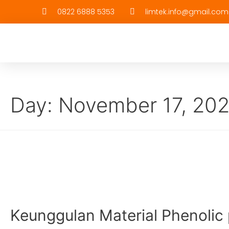
0822 6888 5353
limtek.info@gmail.com
Day:
November 17, 20
Keunggulan Material Phenolic 